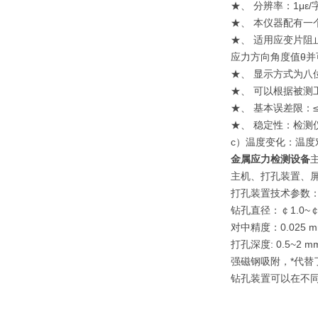
★、 分辨率：1με/
★、 本仪器配有一
★、 适用应变片阻止
应力方向角度值θ
★、 显示方式为八
★、 可以根据被测
★、 基本误差限：≤
★、 稳定性：检测仪
c）温度变化：温度对零
金属应力检测设备
主机、打孔装置、
打孔装置技术参数
钻孔直径：￠1.0~￠
对中精度：0.025 
打孔深度: 0.5~2 
强磁钢吸附，*代替
钻孔装置可以在不