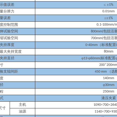
示值误差
≤ ±
1%
量分辨力
0.01mm
量误差
≤±
1%
度控制范围
0.1-100mm/m
伸试验空间
包括活
800mm(
缩试验空间
包括活
700mm(
夹持厚度
（标准配置
0-40mm
最大夹持宽度
80mm
夹持直径
φ
φ
标准配置
13-
60mm(
寸
200*200m
验支辊间距
（选
450 mm
度
140mm
径
φ
30mm
程
250mm
式
液压夹紧
主机
×
×
1090
700
264
尺寸
油源
×
×
1140
700
93