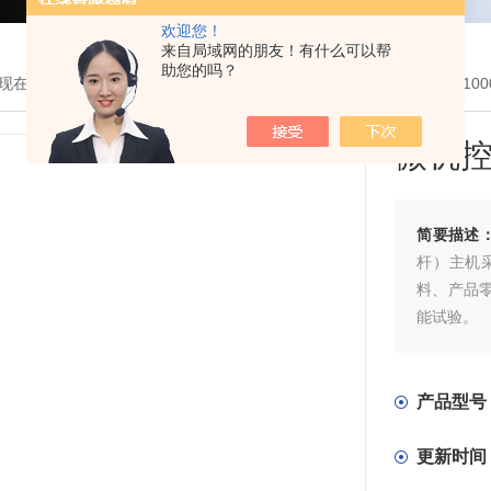
欢迎您！
来自局域网的朋友！有什么可以帮
助您的吗？
现在的位置：
首页
>
产品展示
>
液压万能试验机
>
电液伺服
> WAW-
微机
简要描述
杆）主机
料、产品
能试验。
本系列试
曲试验。
适用于钢
产品型号
研院所，
更新时间