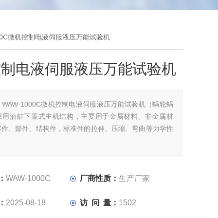
1000C微机控制电液伺服液压万能试验机
控制电液伺服液压万能试验机
：
WAW-1000C微机控制电液伺服液压万能试验机（蜗轮蜗
采用油缸下置式主机结构，主要用于金属材料、非金属材
零件、部件、结构件，标准件的拉伸、压缩、弯曲等力学性
验机若增配环境装置还可做该环境下的材料拉伸、压缩及弯
例如：高温拉伸、低温拉伸、压缩等试验。
铁、冶金、建筑建材、质检中心、水利水电、公路桥梁、科
：
WAW-1000C
厂商性质：
生产厂家
大专院校力学等厂矿企业和检测科研机构。
：
2025-08-18
访 问 量：
1502