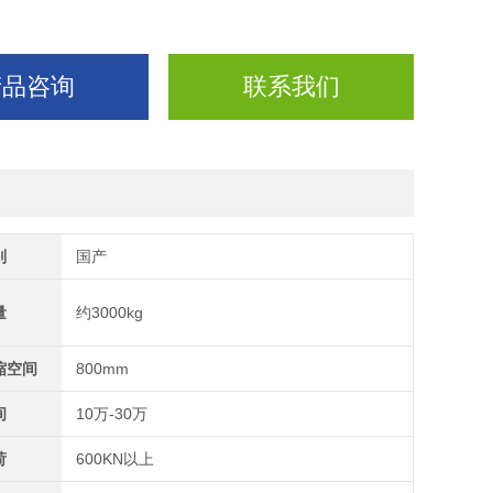
产品咨询
联系我们
别
国产
量
约3000kg
缩空间
800mm
间
10万-30万
荷
600KN以上