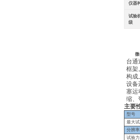
仪器
试验
级
微
台通
框架
构成
设备
塞运
缩、
主要
型号
最大试
分辨率
试验力