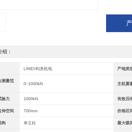
介绍：
LIMEI/利美机电
产地类
力测量范
0~1000kN
主机重
试验力
1000kN
有效压
拉伸空间
700mm
价格区
结构
单立柱
最大载