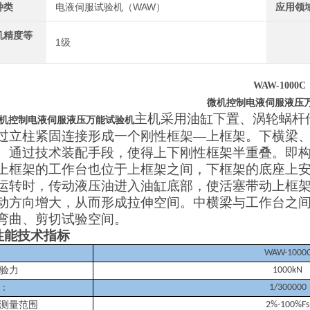
种类
电液伺服试验机（WAW）
应用领
机精度等
1级
WAW-1000C
微机控制电液伺服液压
主机采用油缸下置、涡轮蜗杆
机控制电液伺服液压万能试验机
过立柱紧固连接形成一个刚性框架—上框架。下横梁
。通过技术装配手段，使得上下刚性框架半重叠。即
上框架的工作台也位于上框架之间，下框架的底座上
运转时，传动液压油进入油缸底部，使活塞带动上框
动方向增大，从而形成拉伸空间。中横梁与工作台之
弯曲、剪切试验空间。
性能技术指标
WAW-1000
验力
1000kN
：
1/300000
测量范围
2%-100%Fs