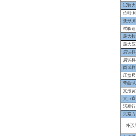
试验力
位移测
变形测
试验速
最大拉
最大压
扁试样
扁试样
圆试样
压盘尺
弯曲试
支滚宽
支点直
活塞行
夹紧方
外形