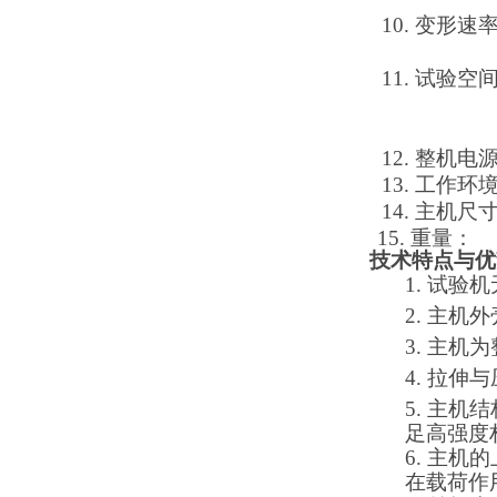
10.
变形速
11.
试
12.
整机
13.
工作
14.
主机
15.
重
技术特点与优
1. 试
2. 主
3. 主
4. 拉
5. 主
足
高强度
6. 主
在载荷作