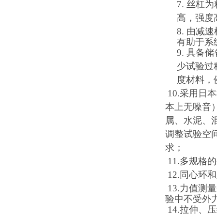
7. 丝
高，
强度
8. 由
有助于系
9. 具
少试验过
度材料，
10.采用
本上无噪音）
属、水泥、
调整试验空
求；
11.多规
12.同心
13.力值
验中不受外
14.拉伸