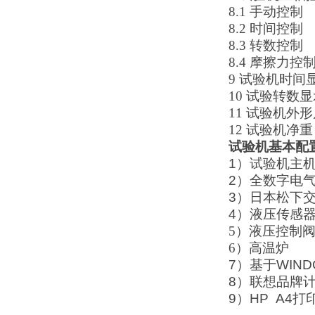
8.1
手动
8.2
时间
8.3
转数
8.4
摩擦力
9
试验机时
10
试验转
11
试验机外形
12
试验
试验机基本配
1
）试验机主
2
）全数字电
3
）日本松下
4
）液压传感
5
）液压控制
6
）高
温炉
7
）基于
WIN
8
）联想品牌
9
）
HP A4
打