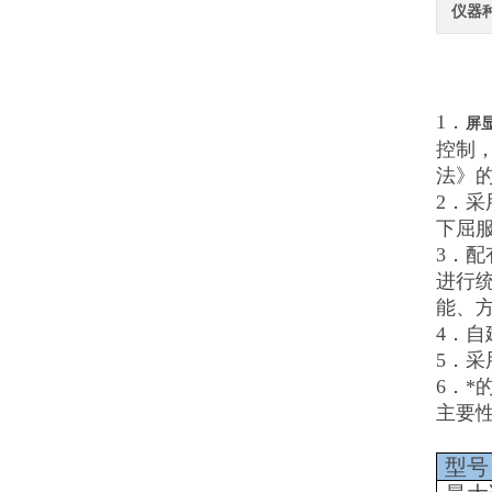
仪器
1．
屏
控制，
法》
2．
下屈服
3．配
进行
能、
4．
5．
6．*
主要
型号