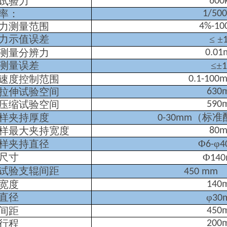
试验力
600
率：
1/50
力测量范围
4%-10
力示值误差
≤ ±
测量分辨力
0.0
测量误差
≤±
速度控制范围
0.1-100
拉伸试验空间
630
压缩试验空间
590
（标准
样夹持厚度
0-30mm
样最大夹持宽度
80
Φ
φ
样夹持直径
6-
4
尺寸
Φ
14
试验支辊间距
450 mm
宽度
140
直径
φ
30
间距
450
行程
200