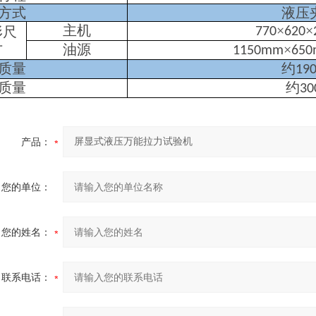
方式
液压
主机
×
×
形尺
770
620
寸
油源
×
1150mm
65
质量
约
19
质量
约
30
产品：
您的单位：
您的姓名：
联系电话：