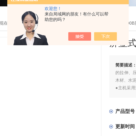
欢迎您！
来自局域网的朋友！有什么可以帮
助您的吗？
现在的位置：
首页
>
产品展示
>
液压万能试验机
>
屏显式
> WEW-60
屏显
简要描述
的拉伸、
木材、水
●主机采
试验空间
调整拉伸
产品型号
更新时间