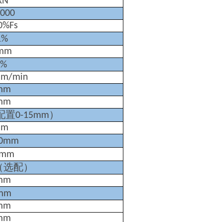
kN
0000
0%Fs
1%
1mm
1%
mm/min
mm
mm
配置
）
0-15mm
mm
0mm
0mm
（选配）
mm
mm
mm
mm