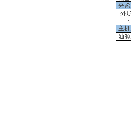
夹紧
外
主机
油源