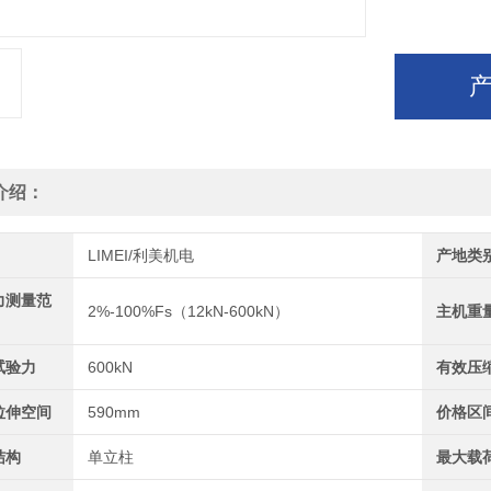
介绍：
LIMEI/利美机电
产地类
力测量范
2%-100%Fs（12kN-600kN）
主机重
试验力
600kN
有效压
拉伸空间
590mm
价格区
结构
单立柱
最大载