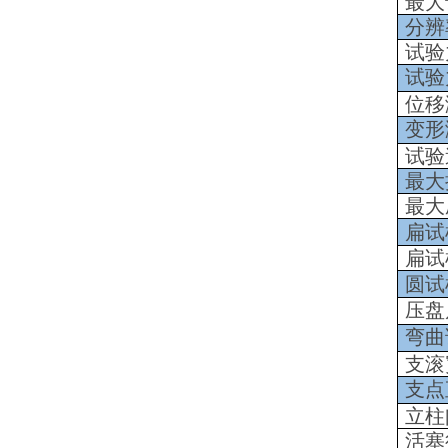
最大
分辨
试验
试验
位移
变形
试验
最大
最大
扁试
扁试
圆试
压盘
弯曲
支滚
支点
立柱
活塞