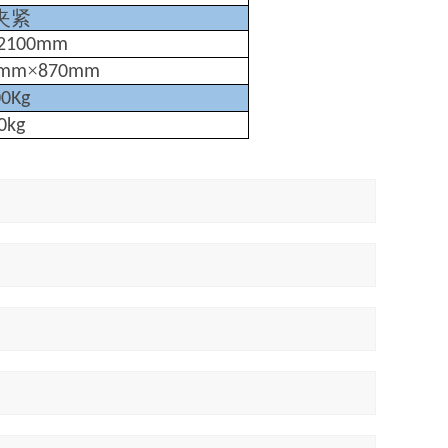
夹紧
2100mm
×
0mm
870mm
00Kg
0kg