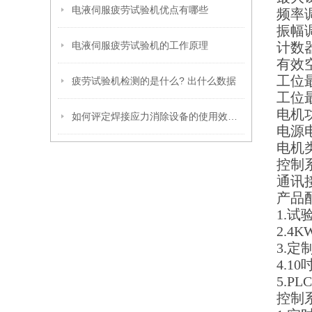
电液伺服疲劳试验机优点有哪些
频率调
振幅调
电液伺服疲劳试验机的工作原理
计数器
有效空
工位最
疲劳试验机检测的是什么? 出什么数据
工位
电机
如何评定焊接应力消除设备的使用效果？
电源
电机
控制
通讯接
产品
1.
2.
3.定
4.1
5.P
控制