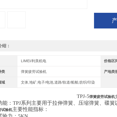
介绍：
LIMEI/利美机电
价格区
种类
弹簧疲劳试验机
产地类
领域
文体,地矿,电子/电池,道路/轨道/船舶,纺织/印染
TPJ-5
弹簧疲劳试验机
功能：
TPJ系列主要用于拉伸弹簧、压缩弹簧、碟
主要性能指标：
劳试验机
试验力：5KN