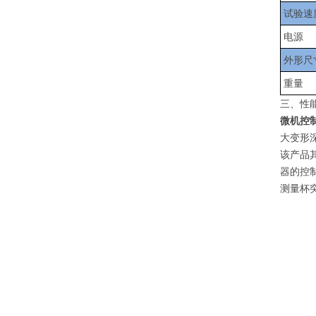
试验速
电源
外形尺
重量
三、性
微机控
大变形
该产品
器的控
测量杯