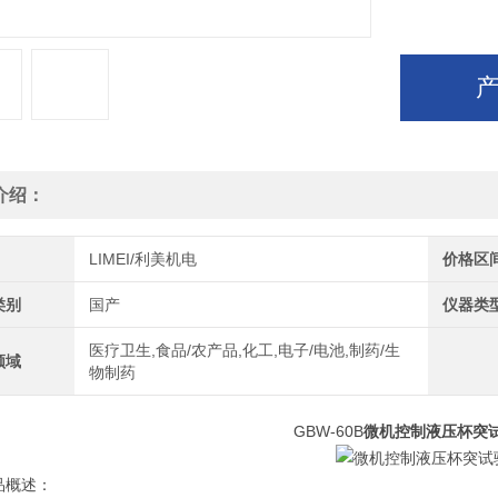
介绍：
LIMEI/利美机电
价格区
类别
国产
仪器类
医疗卫生,食品/农产品,化工,电子/电池,制药/生
领域
物制药
GBW-60B
微机控制液压杯突
品概述：