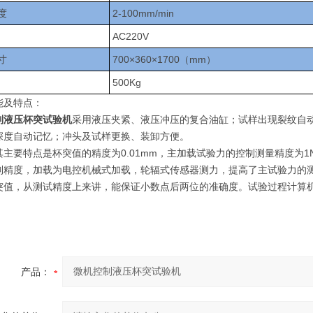
度
2-100mm/min
AC220V
寸
700×360×1700（mm）
500Kg
能及特点：
制液压杯突试验机
采用液压夹紧、液压冲压的复合油缸；试样出现裂纹自
深度自动记忆；冲头及试样更换、装卸方便。
其主要特点是杯突值的精度为0.01mm，主加载试验力的控制测量精度为
制精度，加载为电控机械式加载，轮辐式传感器测力，提高了主试验力的
突值，从测试精度上来讲，能保证小数点后两位的准确度。试验过程计算
产品：