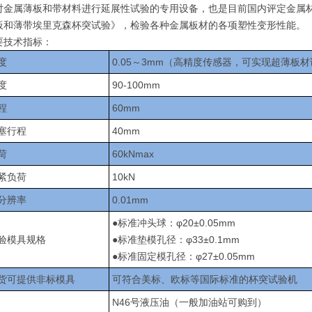
对金属薄板和带材料进行延展性试验的专用设备，也是目前国内评定金属材料塑
板和薄带埃里克森杯突试验》，检验各种金属板材的各项塑性变形性能。
要技术指标：
度
0.05～3mm（高精度传感器，可实现超薄板
度
90-100mm
程
60mm
塞行程
40mm
荷
60kNmax
紧负荷
10kN
分辨率
0.01mm
●标准冲头球：φ20±0.05mm
验模具规格
●标准垫模孔径：φ33±0.1mm
●标准固定模孔径：φ27±0.05mm
货可提供非标模具
可符合美标、欧标等国际标准的杯突试验机
N46号液压油（一般加油站可购到）