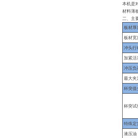
本机是
材料薄
二、主
板材厚
板材宽
冲头行
加紧活
冲压负
最大夹
杯突值
杯突试
特殊定
液压油