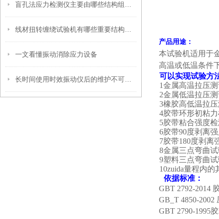
盲孔法应力检测仪主要由哪些结构组成？
线材扭转缠绕试验机有哪些重要结构系统是我们必须了解的？
产品用途：
本试验机适用于
一文看懂振动消除应力设备
高温或低温条件
可以实现试验方
长时间使用时效振动仪后的维护不可忽视
1金属高温拉压测
2金属低温拉压测
3橡胶高低温拉压
4胶带环形初粘力
5胶带粘合强度检
6胶带90度剥离
7胶带180度剥离
8金属三点弯曲
9塑料三点弯曲
10zuida
量程内的
依据标准：
GBT 2792-2
GB_T 4850-
GBT 2790-19