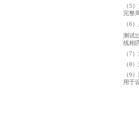
（
5
）
完整周
（
6
）
测试
线相
（
7
）
（
8
）
（
9
）
用于