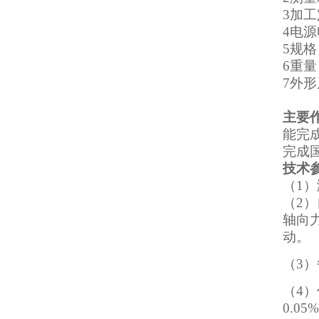
3
加
4
电
5
规
6
重
7
外
主要
能完
完成
技术
（1
（2
轴向
动。
（3
（4
0.05