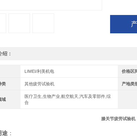
介绍：
LIMEI/利美机电
价格区
种类
其他疲劳试验机
产地类
医疗卫生,生物产业,航空航天,汽车及零部件,综
领域
合
膝关节疲劳试验机
用途
：