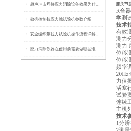
膝关节
超声冲击焊接应力消除设备效果为什么这么显著？
R合
学测
微机控制拉应力弛试验机参数介绍
技术
有效测
安全编织带拉力试验机操作流程详解：从试样装夹到报告生成
测力
测力
应力消除仪器在使用前需要做哪些准备？
位移
位移测
频率调
20H
力值振
活塞
试验
连续
主机外
技术
1
分
2
测