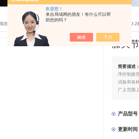
欢迎您！
来自局域网的朋友！有什么可以帮
助您的吗？
现在的位置：
首页
>
产品展示
>
疲劳试验机
>
关节疲劳试验机
> WGJ
膝关
简要描述
序控制疲
试验和各
广义范围
实际试件
机所不能
设备。
产品型号
更新时间