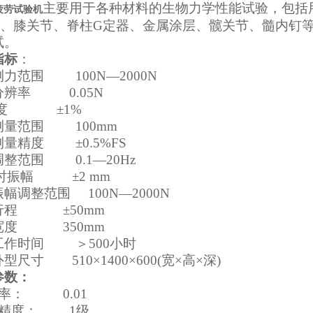
主要用于各种材料的生物力学性能试验，包括
疲劳试验机
器、膝关节、脊柱G定器、金属涂层、髋关节、髓内钉
试。
指标
：
力范围 100N—2000N
分辨率 0.05N
 度 ±1%
测量范围 100mm
量精度 ±0.5%FS
整范围 0.1—20Hz
z时振幅 ±2 mm
幅调整范围 100N—2000N
行程 ±50mm
宽度 350mm
工作时间 ＞500小时
型尺寸 510×1400×600(宽×高×深)
参数：
辨率：
0.01
量精度：
1级