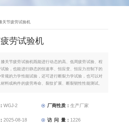
-2膝关节疲劳试验机
节疲劳试验机
：
膝关节疲劳试验机既能进行动态的高、低周疲劳试验、程
劳试验，也能进行静态的恒速率、恒应变、恒应力控制下的
种常规的力学性能试验，还可进行断裂力学试验，也可以对
上材料或构件的疲劳寿命、裂纹扩展、断裂韧性性能测试、
的安全性评价、工况模拟等，因此有着其它任何种类的试验
比拟的优势，是国际疲劳力学研究领域界最推崇的材料试验
：
WGJ-2
厂商性质：
生产厂家
：
2025-08-18
访 问 量：
1226