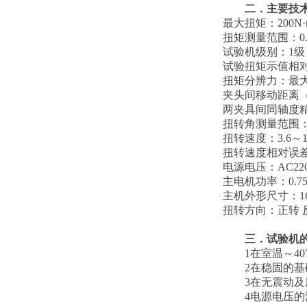
二．主要技
最大扭矩：
2
00N
扭矩测量范围：
0
试验机级别：
1级
试验扭矩示值相
扭矩分辨力：最
夹头间移动距离
两夹具间同轴度
扭转角测量范围
扭转速度：
3.6～
扭转速度相对误
电源电压：
AC22
主电机功率：
0.7
主机外形尺寸：
1
扭转方向：正转
三．试验机
1在室温～4
2在稳固的基础
3在无震动
4电源电压