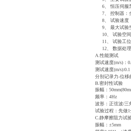
6、
恒压伺服
7、
控制器：
8、
试验速度
9、
最大试验
10、
试验空
11、
试验工
12、
数据处
A.
性能测试
测试速度
(m/s)：
测试速度
(m/s):
分别记录力
-位移
B.密封性试验
振幅：
50mm(80m
频率：
4Hz
波形：正弦波
/三
试验过程：先做
C.静摩擦阻力试
振幅：±5mm