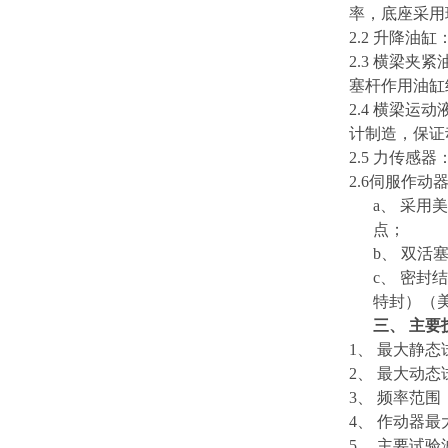
率，底座采用
2.2 升降
2.3
横梁夹紧
塞杆作用油缸
2.4
横梁运动
计制造，保证
2.5
力传感器
2.6
伺服作动
a、 采用
美
点；
b、 双
c、 密
特封）
（
三、
主要
1、
最大静态试
2、
最大动态试
3、
频率范围
4、
作动器最大
5、
主要试验