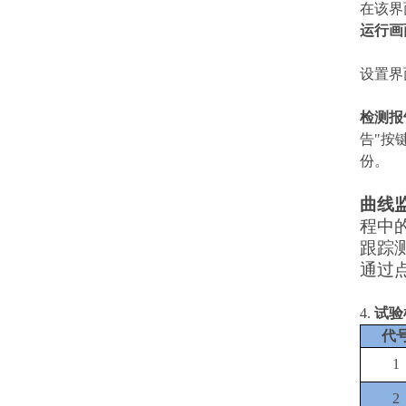
在该界
运行画
设置界
检测报
告"按
份。
曲线
程中
跟踪
通过
4.
试验
代
1
2