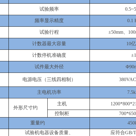
试验频率
0.5~
频率显示精度
0.1 
试验行程
±50mm、1
0
计数器最大容量
10
计数停机准确度
±
试件最大外径
Φ90
电源电压（三线四相制）
380VAC
主电机功率
7.5
主机
1200*800
外形尺寸约
控制柜
700*650
重量约
450
试验机电器设备质量、
应符合
GB/T