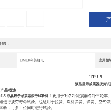
介绍：
LIMEI/利美机电
应用领
T
PJ-5
液晶显示减震器疲劳试
、
产品概述
J-5
主要用于对各种减震器各种三轮车
液晶显示减震器疲劳试验机
器进行疲劳寿命试验。
也适用于拉簧、螺旋弹簧、碟簧、空气弹
试验
，
可多工位同时进行试验
。