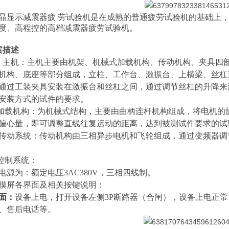
晶显示减震器疲 劳试验机是在成熟的普通疲劳试验机的基础上
度、高程控的高档减震器疲劳试验机。
案描述
1
主机：主机主要由机架、机械式加载机构、传动机构、夹具四
机构、底座等部分组成，立柱、工作台、激振台、上横梁、丝杠
通过工装夹具安装在激振台和丝杠之间，通过调节丝杠的升降来
安装方式的试件的要求。
加载机构：为机械式结构，主要由曲柄连杆机构组成，将电机的
偏心量，即可调整直线往复运动的距离，达到被测试件要求的试
3 传动系统：
传动机构由三相异步电机和飞轮组成，通过变频器调
控制系统：
电源为：额定电压
3AC380V，三相四线制。
摸屏各界面及相关按键说明：
面：
设备上电，打开设备左侧
3P断路器（合闸），设备上电正
、售后电话等。