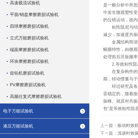
高速载流试验机
是一般分析中所忽
中发生微观塑性变
平面/销盘摩擦磨损试验机
的位错运动，故内
四球摩擦磨损试验机
粘性阻尼与结构
减少，加速度共振
立式万能磨损试验机
金属结构简谐共
幅频特性，由微观
端面摩擦磨损试验机
处理前后共振频率
环块摩擦磨损试验机
2.等效粘性阻
在复杂构件的振
齿轮机磨损试验机
期，转动惯量与子
PV摩擦磨损试验机
经过研究及各项文
亚稳定的，随着振
高频往复式摩擦磨损试验机
振峰。就其对共振
包”是等效粘性阻
电子万能试验机
上一篇：
振动时效
液压万能试验机
下一篇：
浅谈时效