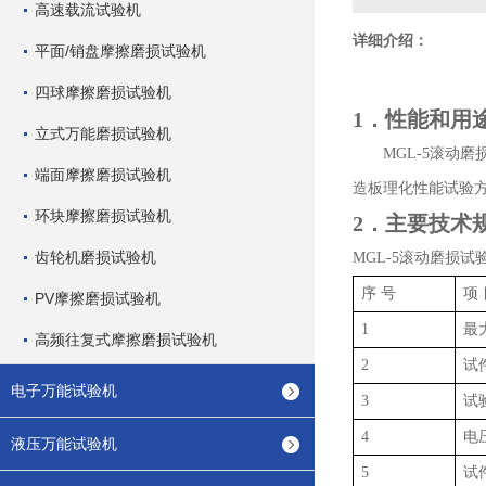
高速载流试验机
详细介绍：
平面/销盘摩擦磨损试验机
四球摩擦磨损试验机
1
．性能和用
立式万能磨损试验机
M
GL-5
滚动磨
端面摩擦磨损试验机
造板理化性能试验
环块摩擦磨损试验机
2
．主要技术
齿轮机磨损试验机
M
GL-5
滚动磨损试
序
号
项
PV摩擦磨损试验机
1
最
高频往复式摩擦磨损试验机
2
试
电子万能试验机
3
试
4
电
液压万能试验机
5
试