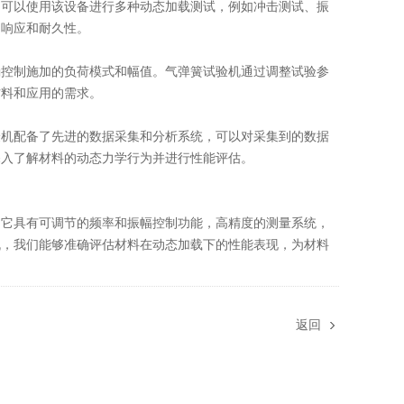
可以使用该设备进行多种动态加载测试，例如冲击测试、振
的响应和耐久性。
控制施加的负荷模式和幅值。气弹簧试验机通过调整试验参
材料和应用的需求。
机配备了先进的数据采集和分析系统，可以对采集到的数据
深入了解材料的动态力学行为并进行性能评估。
。它具有可调节的频率和振幅控制功能，高精度的测量系统，
机，我们能够准确评估材料在动态加载下的性能表现，为材料
返回