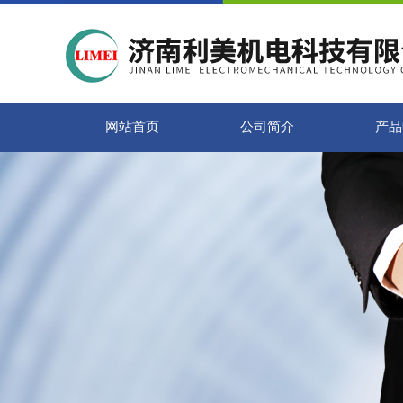
网站首页
公司简介
产品